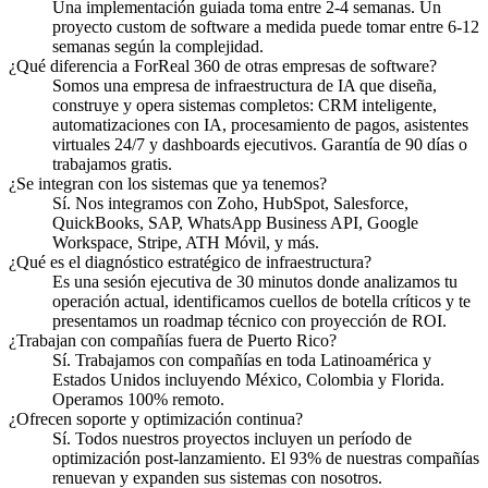
Una implementación guiada toma entre 2-4 semanas. Un
proyecto custom de software a medida puede tomar entre 6-12
semanas según la complejidad.
¿Qué diferencia a ForReal 360 de otras empresas de software?
Somos una empresa de infraestructura de IA que diseña,
construye y opera sistemas completos: CRM inteligente,
automatizaciones con IA, procesamiento de pagos, asistentes
virtuales 24/7 y dashboards ejecutivos. Garantía de 90 días o
trabajamos gratis.
¿Se integran con los sistemas que ya tenemos?
Sí. Nos integramos con Zoho, HubSpot, Salesforce,
QuickBooks, SAP, WhatsApp Business API, Google
Workspace, Stripe, ATH Móvil, y más.
¿Qué es el diagnóstico estratégico de infraestructura?
Es una sesión ejecutiva de 30 minutos donde analizamos tu
operación actual, identificamos cuellos de botella críticos y te
presentamos un roadmap técnico con proyección de ROI.
¿Trabajan con compañías fuera de Puerto Rico?
Sí. Trabajamos con compañías en toda Latinoamérica y
Estados Unidos incluyendo México, Colombia y Florida.
Operamos 100% remoto.
¿Ofrecen soporte y optimización continua?
Sí. Todos nuestros proyectos incluyen un período de
optimización post-lanzamiento. El 93% de nuestras compañías
renuevan y expanden sus sistemas con nosotros.