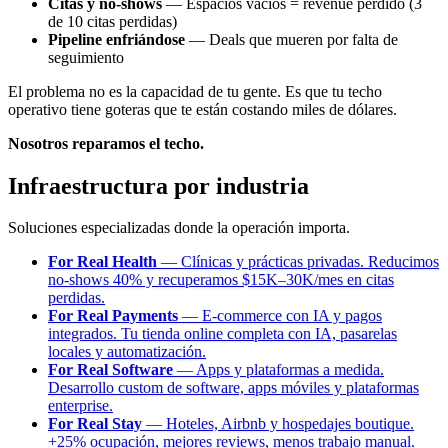
Citas y no-shows
— Espacios vacíos = revenue perdido (3
de 10 citas perdidas)
Pipeline enfriándose
— Deals que mueren por falta de
seguimiento
El problema no es la capacidad de tu gente. Es que tu techo
operativo tiene goteras que te están costando miles de dólares.
Nosotros reparamos el techo.
Infraestructura por industria
Soluciones especializadas donde la operación importa.
For Real Health
— Clínicas y prácticas privadas. Reducimos
no-shows 40% y recuperamos $15K–30K/mes en citas
perdidas.
For Real Payments
— E-commerce con IA y pagos
integrados. Tu tienda online completa con IA, pasarelas
locales y automatización.
For Real Software
— Apps y plataformas a medida.
Desarrollo custom de software, apps móviles y plataformas
enterprise.
For Real Stay
— Hoteles, Airbnb y hospedajes boutique.
+25% ocupación, mejores reviews, menos trabajo manual.