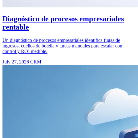
Diagnóstico de procesos empresariales
rentable
Un diagnóstico de procesos empresariales identifica fugas de
ingresos, cuellos de botella y tareas manuales para escalar con
control y ROI medible.
July 27, 2026
CRM