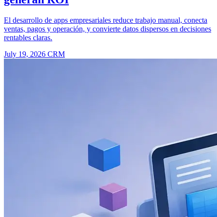
El desarrollo de apps empresariales reduce trabajo manual, conecta
ventas, pagos y operación, y convierte datos dispersos en decisiones
rentables claras.
July 19, 2026
CRM