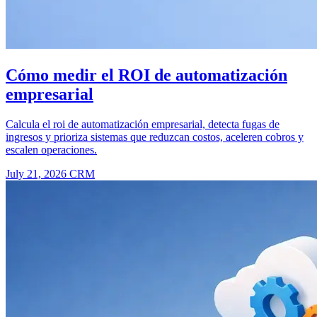
Cómo medir el ROI de automatización
empresarial
Calcula el roi de automatización empresarial, detecta fugas de
ingresos y prioriza sistemas que reduzcan costos, aceleren cobros y
escalen operaciones.
July 21, 2026
CRM