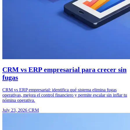
CRM vs ERP empresarial para crecer sin
fugas
CRM vs ERP empresarial: identifica qué sistema elimina fugas
operativas, mejora el control financiero y permite escalar sin inflar tu
nómina operativa.
July 23, 2026
CRM