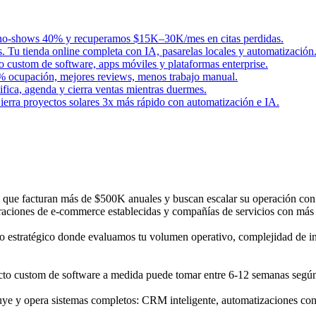
 no-shows 40% y recuperamos $15K–30K/mes en citas perdidas.
Tu tienda online completa con IA, pasarelas locales y automatización
 custom de software, apps móviles y plataformas enterprise.
 ocupación, mejores reviews, menos trabajo manual.
lifica, agenda y cierra ventas mientras duermes.
erra proyectos solares 3x más rápido con automatización e IA.
e facturan más de $500K anuales y buscan escalar su operación con tec
eraciones de e-commerce establecidas y compañías de servicios con má
o estratégico donde evaluamos tu volumen operativo, complejidad de in
to custom de software a medida puede tomar entre 6-12 semanas según
uye y opera sistemas completos: CRM inteligente, automatizaciones con 