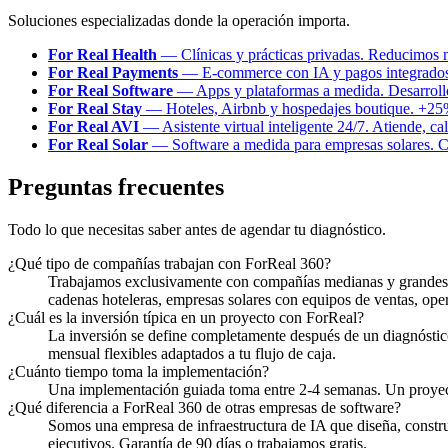
Soluciones especializadas donde la operación importa.
For Real Health
— Clínicas y prácticas privadas. Reducimos
For Real Payments
— E-commerce con IA y pagos integrados. 
For Real Software
— Apps y plataformas a medida. Desarrollo
For Real Stay
— Hoteles, Airbnb y hospedajes boutique. +25%
For Real AVI
— Asistente virtual inteligente 24/7. Atiende, ca
For Real Solar
— Software a medida para empresas solares. Ci
Preguntas frecuentes
Todo lo que necesitas saber antes de agendar tu diagnóstico.
¿Qué tipo de compañías trabajan con ForReal 360?
Trabajamos exclusivamente con compañías medianas y grandes qu
cadenas hoteleras, empresas solares con equipos de ventas, op
¿Cuál es la inversión típica en un proyecto con ForReal?
La inversión se define completamente después de un diagnóstic
mensual flexibles adaptados a tu flujo de caja.
¿Cuánto tiempo toma la implementación?
Una implementación guiada toma entre 2-4 semanas. Un proyec
¿Qué diferencia a ForReal 360 de otras empresas de software?
Somos una empresa de infraestructura de IA que diseña, constr
ejecutivos. Garantía de 90 días o trabajamos gratis.